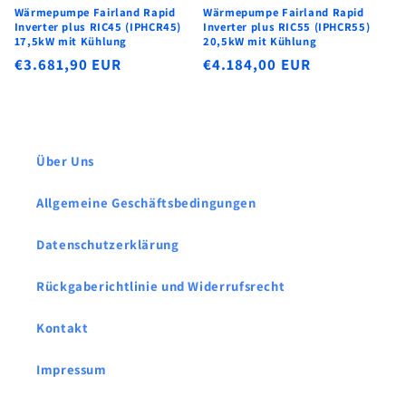
Wärmepumpe Fairland Rapid
Wärmepumpe Fairland Rapid
Inverter plus RIC45 (IPHCR45)
Inverter plus RIC55 (IPHCR55)
17,5kW mit Kühlung
20,5kW mit Kühlung
Normaler
€3.681,90 EUR
Normaler
€4.184,00 EUR
Preis
Preis
Über Uns
Allgemeine Geschäftsbedingungen
Datenschutzerklärung
Rückgaberichtlinie und Widerrufsrecht
Kontakt
Impressum