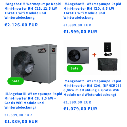
i
!!Angebot!!! Wärmepumpe Rapid
!!!Angebot!!! Wärmepumpe Rapid
Mini-Inverter RMIC13, 12,5 kW
Mini-Inverter RMIC10, 9,5 kW
e
+Gratis Wifi Module und
+Gratis Wifi Module und
Winterabdeckung
Winterabdeckung
:
Normaler
€2.126,00 EUR
Normaler
Verkaufsprei
€1.899,00 EUR
Preis
Preis
€1.599,00 EUR
Sale
Sale
!!!Angebot!!! Wärmepumpe Rapid
Mini-Inverter RMIC06, (BPNCR06)
6,0kW mit Kühlung + Gratis Wifi
!!!Angebot!!! Wärmepumpe Rapid
Module und Winterabdeckung)
Mini-Inverter RMIC8, 8,0 kW +
Normaler
Verkaufsprei
€1.399,00 EUR
Gratis Wifi Module und
Winterabdeckung)
Preis
€1.079,00 EUR
Normaler
Verkaufspreis
€1.599,00 EUR
Preis
€1.339,00 EUR