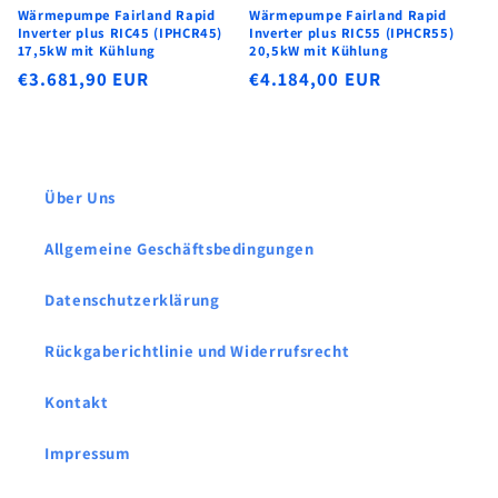
Wärmepumpe Fairland Rapid
Wärmepumpe Fairland Rapid
Inverter plus RIC45 (IPHCR45)
Inverter plus RIC55 (IPHCR55)
17,5kW mit Kühlung
20,5kW mit Kühlung
Normaler
€3.681,90 EUR
Normaler
€4.184,00 EUR
Preis
Preis
Über Uns
Allgemeine Geschäftsbedingungen
Datenschutzerklärung
Rückgaberichtlinie und Widerrufsrecht
Kontakt
Impressum