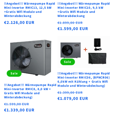
i
!!Angebot!!! Wärmepumpe Rapid
!!!Angebot!!! Wärmepumpe Rapid
Mini-Inverter RMIC13, 12,5 kW
Mini-Inverter RMIC10, 9,5 kW
e
+Gratis Wifi Module und
+Gratis Wifi Module und
Winterabdeckung
Winterabdeckung
:
Normaler
€2.126,00 EUR
Normaler
Verkaufsprei
€1.899,00 EUR
Preis
Preis
€1.599,00 EUR
Sale
Sale
!!!Angebot!!! Wärmepumpe Rapid
Mini-Inverter RMIC06, (BPNCR06)
6,0kW mit Kühlung + Gratis Wifi
!!!Angebot!!! Wärmepumpe Rapid
Module und Winterabdeckung)
Mini-Inverter RMIC8, 8,0 kW +
Normaler
Verkaufsprei
€1.399,00 EUR
Gratis Wifi Module und
Winterabdeckung)
Preis
€1.079,00 EUR
Normaler
Verkaufspreis
€1.599,00 EUR
Preis
€1.339,00 EUR