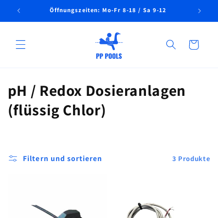
Direkt
Öffnungszeiten: Mo-Fr 8-18 / Sa 9-12
Telef
zum
Inhalt
Warenkorb
K
pH / Redox Dosieranlagen
a
(flüssig Chlor)
t
e
Filtern und sortieren
3 Produkte
g
o
r