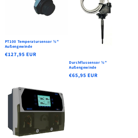
i
e
:
PT100 Temperatursensor ½"
Außengewinde
Normaler
€127,95 EUR
Preis
Durchflussensor ½"
Außengewinde
Normaler
€65,95 EUR
Preis