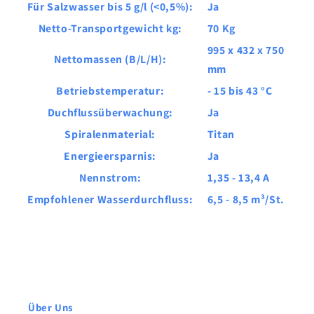
Für Salzwasser bis 5 g/l (<0,5%):
Ja
Netto-Transportgewicht kg:
70 Kg
995 x 432 x 750
Nettomassen (B/L/H):
mm
Betriebstemperatur:
- 15 bis 43 °C
Duchflussüberwachung:
Ja
Spiralenmaterial:
Titan
Energieersparnis:
Ja
Nennstrom:
1,35 - 13,4 A
Empfohlener Wasserdurchfluss:
6,5 - 8,5 m³/St.
Über Uns