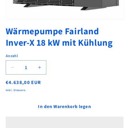
Medien
1
Wärmepumpe Fairland
in
Modal
öffnen
Inver-X 18 kW mit Kühlung
Anzahl
Verringere
Erhöhe
die
die
Normaler
€4.638,00 EUR
Menge
Menge
für
für
Preis
Inkl. Steuern.
Wärmepumpe
Wärmepumpe
Fairland
Fairland
In den Warenkorb legen
Inver-
Inver-
X
X
18
18
kW
kW