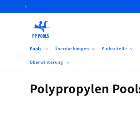
Direkt
zum
Inhalt
Pools
Überdachungen
Einbauteile
Überwinterung
K
Polypropylen Pool
a
t
e