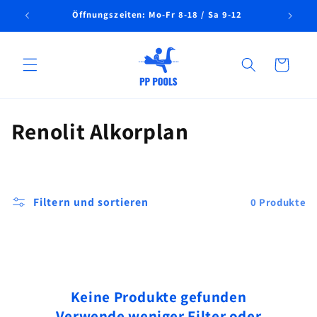
Direkt
Öffnungszeiten: Mo-Fr 8-18 / Sa 9-12
Telef
zum
Inhalt
Warenkorb
K
Renolit Alkorplan
a
t
Filtern und sortieren
0 Produkte
e
g
o
r
Keine Produkte gefunden
Verwende weniger Filter oder