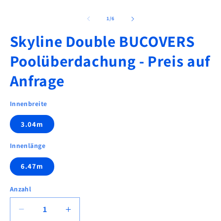
Medien
M
1
2
in
in
von
1
/
6
Modal
M
öffnen
ö
Skyline Double BUCOVERS
Poolüberdachung - Preis auf
Anfrage
Innenbreite
3.04m
Innenlänge
6.47m
Anzahl
Verringere
Erhöhe