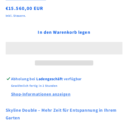
die
die
Normaler
€15.560,00 EUR
Menge
Menge
für
für
Preis
Inkl. Steuern.
Skyline
Skyline
Double
Double
In den Warenkorb legen
BUCOVERS
BUCOVERS
Poolüberdachung
Poolüberdachung
-
-
Preis
Preis
auf
auf
Anfrage
Anfrage
Abholung bei
Ladengeschäft
verfügbar
Gewöhnlich fertig in 2 Stunden
Shop-Informationen anzeigen
Skyline Double – Mehr Zeit für Entspannung in Ihrem
Garten