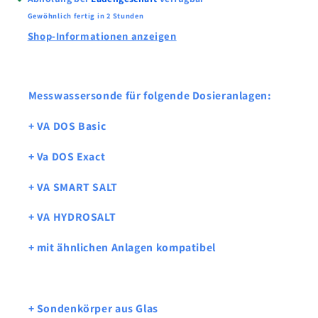
VA
VA
Gewöhnlich fertig in 2 Stunden
SMART
SMART
Shop-Informationen anzeigen
SALT,
SALT,
VA
VA
HYDROSALT,
HYDROSALT,
o.ä.
o.ä.
Messwassersonde für folgende Dosieranlagen:
Dosieranlagen
Dosieranlagen
+ VA DOS Basic
+ Va DOS Exact
+ VA SMART SALT
+ VA HYDROSALT
+ mit ähnlichen Anlagen kompatibel
+ Sondenkörper aus Glas