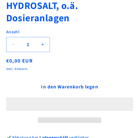
HYDROSALT, o.ä.
Dosieranlagen
Anzahl
Verringere
Erhöhe
die
die
Normaler
€0,00 EUR
Menge
Menge
für
für
Preis
Inkl. Steuern.
pH
pH
Messwassersonde
Messwassersonde
In den Warenkorb legen
aus
aus
Glas
Glas
für
für
VA
VA
DOS
DOS
Basic,
Basic,
-
-
Exact,
Exact,
Abholung bei
Ladengeschäft
verfügbar