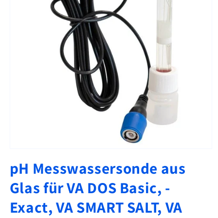
Medien
1
pH Messwassersonde aus
in
Modal
öffnen
Glas für VA DOS Basic, -
Exact, VA SMART SALT, VA