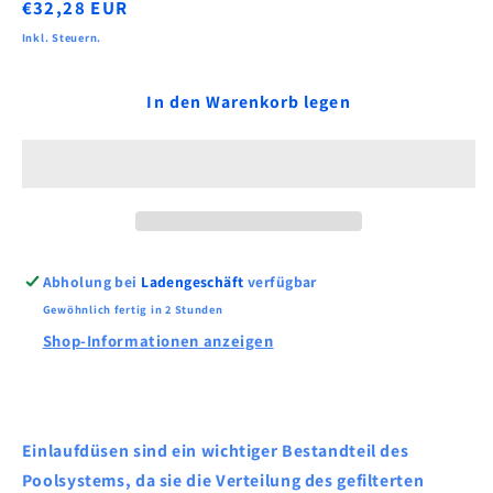
Normaler
€32,28 EUR
Menge
Menge
für
für
Preis
Inkl. Steuern.
Einlaufdüsen
Einlaufdüsen
Set
Set
In den Warenkorb legen
mit
mit
Messingeinsätzen
Messingeinsätzen
/
/
für
für
Folie
Folie
/
/
mit
mit
Klebemuffe
Klebemuffe
Abholung bei
Ladengeschäft
verfügbar
50
50
Gewöhnlich fertig in 2 Stunden
mm
mm
Shop-Informationen anzeigen
/
/
Hellgrau
Hellgrau
(RAL7004)
(RAL7004)
Einlaufdüsen sind ein wichtiger Bestandteil des
Poolsystems, da sie die Verteilung des gefilterten