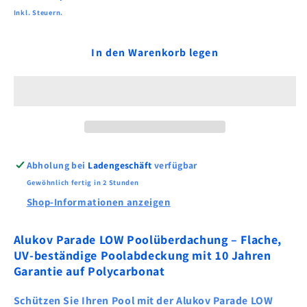
für
für
Preis
Inkl. Steuern.
Alukov
Alukov
Parade
Parade
In den Warenkorb legen
LOW
LOW
Poolüberdachung
Poolüberdachung
Abholung bei
Ladengeschäft
verfügbar
Gewöhnlich fertig in 2 Stunden
Shop-Informationen anzeigen
Alukov Parade LOW Poolüberdachung – Flache,
UV-beständige Poolabdeckung mit 10 Jahren
Garantie auf Polycarbonat
Schützen Sie Ihren Pool mit der
Alukov Parade LOW