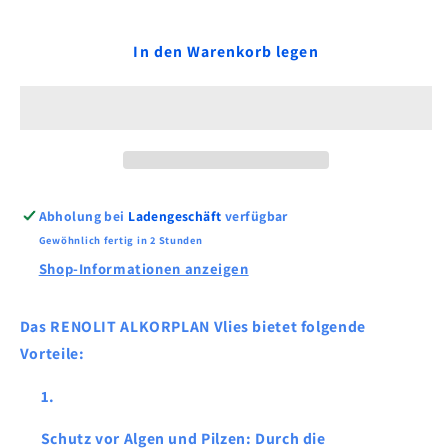
Polyestervlies
Polyestervlies
400
400
In den Warenkorb legen
g/m²
g/m²
-
-
blau,
blau,
Breite
Breite
1,6
1,6
m
m
50m
50m
Rolle
Rolle
Abholung bei
Ladengeschäft
verfügbar
Gewöhnlich fertig in 2 Stunden
Shop-Informationen anzeigen
Das RENOLIT ALKORPLAN Vlies bietet folgende
Vorteile:
Schutz vor Algen und Pilzen: Durch die