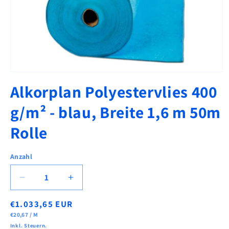
Medien
1
Alkorplan Polyestervlies 400
in
Modal
öffnen
g/m² - blau, Breite 1,6 m 50m
Rolle
Anzahl
Verringere
Erhöhe
die
die
Normaler
€1.033,65 EUR
Menge
Menge
STÜCKPREIS
PRO
für
für
Preis
€20,67
/
M
Alkorplan
Alkorplan
Inkl. Steuern.